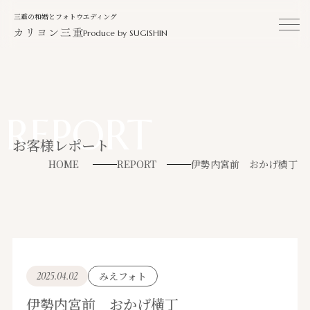
三重の和婚とフォトウエディング
Produce by SUGISHIN
REPORT
お客様レポート
HOME
REPORT
伊勢内宮前 おかげ横丁
2025.04.02
みえフォト
伊勢内宮前 おかげ横丁