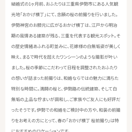
結婚式の1ヶ月前、おふたりは三重県伊勢市にある人気観
光地「おかげ横丁」にて、念願の桜の前撮りを行いました。
伊勢神宮のお膝元に広がるおかげ横丁は、江戸から明治
期の風情ある建築が残る、三重を代表する観光スポット。そ
の歴史情緒あふれる町並みに、花嫁様の白無垢姿が美しく
映え、まるで時代を超えたワンシーンのような撮影が叶い
ました。桜の季節にこだわって日程を調整されたおふたり
の想いが詰まった前撮りは、和婚ならではの魅力に満ちた
特別な時間に。満開の桜と、伊勢路の伝統建築、そして白
無垢の上品な佇まいが調和し、ご家族やご友人にも好評だ
ったそうです。伊勢での和婚をご検討中の方や、和装の前撮
りをお考えの方にとって、春の「おかげ横丁 桜前撮り」は特
におすすめのロケーションです。