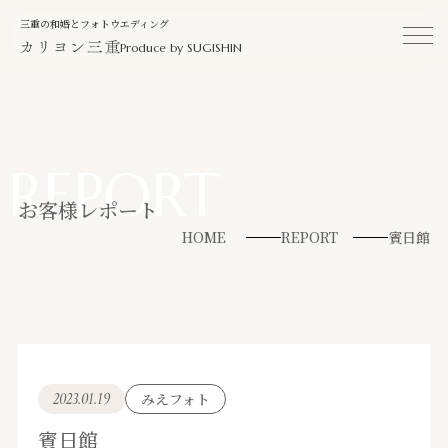
三重の和婚とフォトウエディング
Produce by SUGISHIN
REPORT
お客様レポート
HOME
REPORT
賓日館
2023.01.19
みえフォト
賓日館