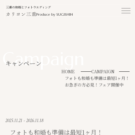
三重の和婚とフォトウエディング
Produce by SUGISHIN
Campaign
キャンペーン
HOME
CAMPAIGN
フォトも和婚も準備は最短1ヶ月！
お急ぎの方必見！フェア開催中
2025.11.21 - 2026.11.18
フォトも和婚も準備は最短1ヶ月！