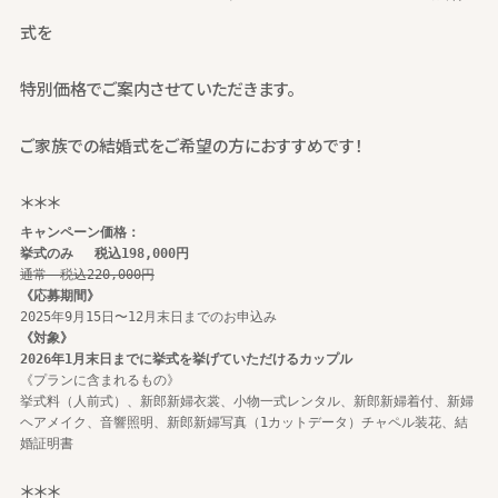
式を
特別価格でご案内させていただきます。
ご家族での結婚式をご希望の方におすすめです！
＊＊＊
キャンペーン価格：
挙式のみ　
税込198,000円
通常　税込220,000円
《応募期間》
《対象》
2026年1月末日までに挙式を挙げていただけるカップル
《プランに含まれるもの》

挙式料（人前式）、新郎新婦衣裳、小物一式レンタル、新郎新婦着付、新婦
ヘアメイク、音響照明、新郎新婦写真（1カットデータ）チャペル装花、結
＊＊＊