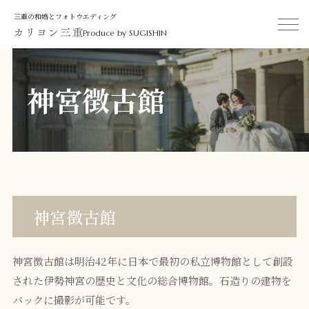
三重の和婚とフォトウエディング
Produce by SUGISHIN
神宮徴古館
神宮徴古館
神宮徴古館は明治42年に日本で最初の私立博物館として創設
された伊勢神宮の歴史と文化の総合博物館。石造りの建物を
バックに撮影が可能です。