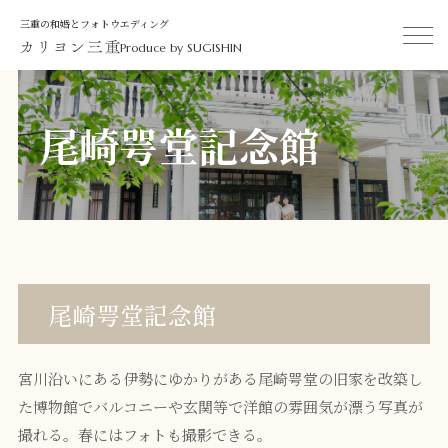
三重の和婚とフォトウエディング
Produce by SUGISHIN
尾崎咢堂記念館
尾崎咢堂記念館
宮川沿いにある伊勢にゆかりがある尾崎咢堂の旧家を改築し
た博物館でバルコニーや玄関等で洋館の雰囲気が漂う写真が
撮れる。春にはフォトも撮影できる。